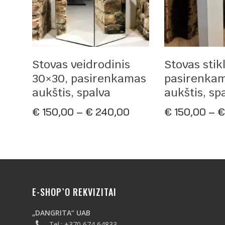
Pasirinkti Savybes
Pasirinkt
Stovas veidrodinis
Stovas stikl
30×30, pasirenkamas
pasirenka
aukštis, spalva
aukštis, sp
Price
€
150,00
–
€
240,00
€
150,00
–
€
range:
€ 150,00
through
€ 240,00
E-SHOP`O REKVIZITAI
„DANGRITA“ UAB
Tel.:
+370 674 64833