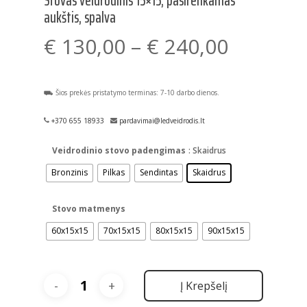
Stovas veidrodinis 15×15, pasirenkamas
aukštis, spalva
Price
€
130,00
–
€
240,00
range:
€ 130,0
⛟ Šios prekės pristatymo terminas: 7-10 darbo dienos.
through
€ 240,0
+370 655 18933
pardavimai@ledveidrodis.lt
Veidrodinio stovo padengimas
: Skaidrus
Bronzinis
Pilkas
Sendintas
Skaidrus
Stovo matmenys
60x15x15
70x15x15
80x15x15
90x15x15
Į Krepšelį