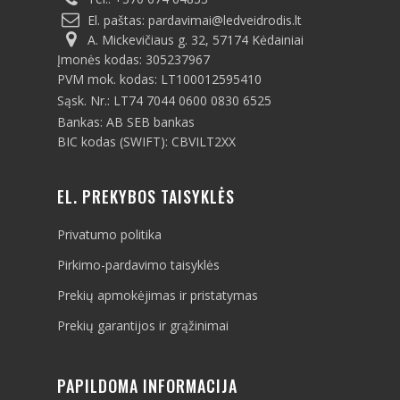
El. paštas:
pardavimai@ledveidrodis.lt
A. Mickevičiaus g. 32, 57174 Kėdainiai
Įmonės kodas: 305237967
PVM mok. kodas: LT100012595410
Sąsk. Nr.: LT74 7044 0600 0830 6525
Bankas: AB SEB bankas
BIC kodas (SWIFT): CBVILT2XX
EL. PREKYBOS TAISYKLĖS
Privatumo politika
Pirkimo-pardavimo taisyklės
Prekių apmokėjimas ir pristatymas
Prekių garantijos ir grąžinimai
PAPILDOMA INFORMACIJA