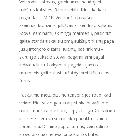
Veidrodinis stovas, gaminamas naudojant
aukštos kokybės, 5 mm veidrodžius, karkaso
pagrindas – MDP. Veidrodžio paviršius –
skaidrus, bronzinis, pilkšvas ar sendinto stiliaus.
Stovai gaminami, skirtingų matmenų, pasirinkti
galite standartiškai siūlomą aukštį, tinkantį pagal
Jūsų interjero dizainą. Klientų pasirinkimu –
skirtingo aukščio stovai, pagaminami pagal
individualius užsakymus, pageidaujamus
matmenis galite siųsti, užpildydami Užklausos
formą.
Paskutinių metų dizaino tendencijos rodo, kad
veidrodžio, stiklo gaminiai pritinka privačiame
name, nuosavame bute, kirpyklos, grožio salono
interjere, dera su šeimininko parinktu dizaino
sprendimu. Dizaino paprastumas, veidrodinio
stovo dizainas lengvai pritaikomas bute,