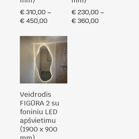
€
310,00
–
€
230,00
–
Price
Price
€
450,00
€
360,00
range:
range:
€ 310,00
€ 230,00
through
through
€ 450,00
€ 360,00
Pasirinkti Savybes
Veidrodis
FIGŪRA 2 su
foniniu LED
apšvietimu
(1900 x 900
mm)