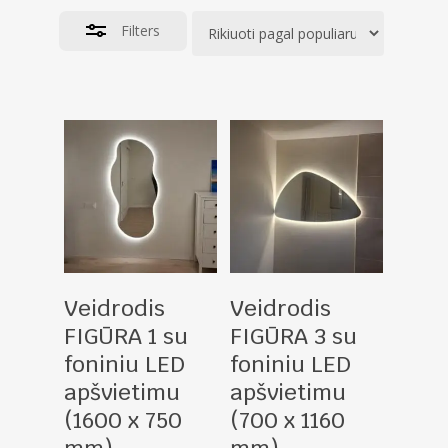
Filters
Pasirinkti Savybes
Pasirinkti Savybes
Veidrodis
Veidrodis
FIGŪRA 1 su
FIGŪRA 3 su
foniniu LED
foniniu LED
apšvietimu
apšvietimu
(1600 x 750
(700 x 1160
mm)
mm)