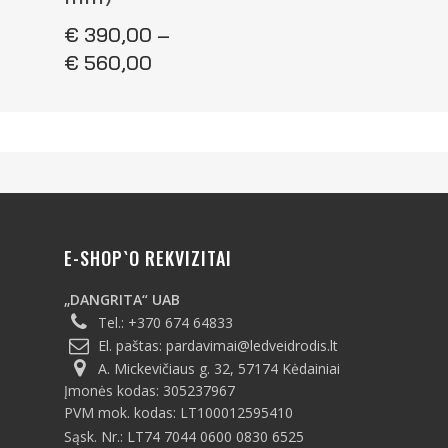
€
390,00
–
Price
€
560,00
range:
€ 390,00
through
€ 560,00
E-SHOP`O REKVIZITAI
„DANGRITA“ UAB
Tel.:
+370 674 64833
El. paštas:
pardavimai@ledveidrodis.lt
A. Mickevičiaus g. 32, 57174 Kėdainiai
Įmonės kodas: 305237967
PVM mok. kodas: LT100012595410
Sąsk. Nr.: LT74 7044 0600 0830 6525