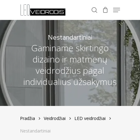
Skip
Menu
to
Close
search
Close
main
Filters
Menu
content
Nestandartiniai
Gaminame skirtingo
dizaino ir matmenų
veidrodžius pagal
individualius užsakymus
Pradžia
Veidrodžiai
LED veidrodžiai
Nestandartiniai