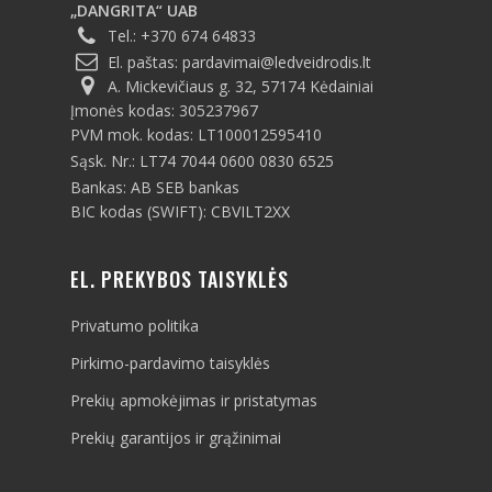
„DANGRITA“ UAB
Tel.:
+370 674 64833
El. paštas:
pardavimai@ledveidrodis.lt
A. Mickevičiaus g. 32, 57174 Kėdainiai
Įmonės kodas: 305237967
PVM mok. kodas: LT100012595410
Sąsk. Nr.: LT74 7044 0600 0830 6525
Bankas: AB SEB bankas
BIC kodas (SWIFT): CBVILT2XX
EL. PREKYBOS TAISYKLĖS
Privatumo politika
Pirkimo-pardavimo taisyklės
Prekių apmokėjimas ir pristatymas
Prekių garantijos ir grąžinimai