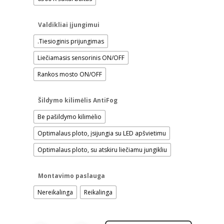
Valdikliai įjungimui
.Tiesioginis prijungimas
Liečiamasis sensorinis ON/OFF
Rankos mosto ON/OFF
Šildymo kilimėlis AntiFog
Be pašildymo kilimėlio
Optimalaus ploto, įsijungia su LED apšvietimu
Optimalaus ploto, su atskiru liečiamu jungikliu
Montavimo paslauga
Nereikalinga
Reikalinga