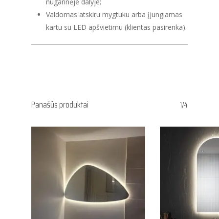
nugarinėje dalyje;
Valdomas atskiru mygtuku arba įjungiamas
kartu su LED apšvietimu (klientas pasirenka).
Panašūs produktai
1/4