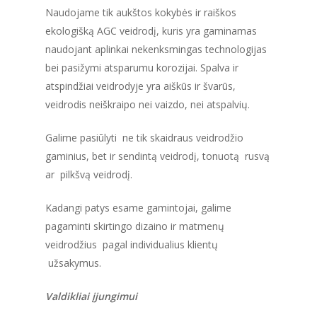
Naudojame tik aukštos kokybės ir raiškos
ekologišką AGC veidrodį, kuris yra gaminamas
naudojant aplinkai nekenksmingas technologijas
bei pasižymi atsparumu korozijai. Spalva ir
atspindžiai veidrodyje yra aiškūs ir švarūs,
veidrodis neiškraipo nei vaizdo, nei atspalvių.
Galime pasiūlyti ne tik skaidraus veidrodžio
gaminius, bet ir sendintą veidrodį, tonuotą rusvą
ar pilkšvą veidrodį.
Kadangi patys esame gamintojai, galime
pagaminti skirtingo dizaino ir matmenų
veidrodžius pagal individualius klientų
užsakymus.
Valdikliai įjungimui