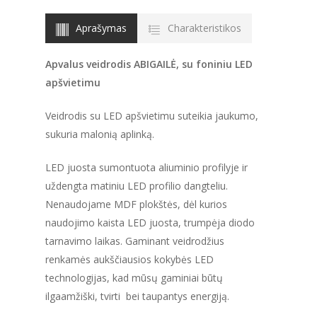
Aprašymas
Charakteristikos
Apvalus veidrodis ABIGAILĖ, su foniniu LED
apšvietimu
Veidrodis su LED apšvietimu suteikia jaukumo,
sukuria malonią aplinką.
LED juosta sumontuota aliuminio profilyje ir
uždengta matiniu LED profilio dangteliu.
Nenaudojame MDF plokštės, dėl kurios
naudojimo kaista LED juosta, trumpėja diodo
tarnavimo laikas. Gaminant veidrodžius
renkamės aukščiausios kokybės LED
technologijas, kad mūsų gaminiai būtų
ilgaamžiški, tvirti bei taupantys energiją.