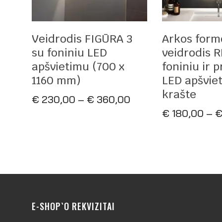
Pasirinkti Savybes
Pasirinkt
Veidrodis FIGŪRA 3
Arkos form
su foniniu LED
veidrodis 
apšvietimu (700 x
foniniu ir p
1160 mm)
LED apšvie
krašte
Price
€
230,00
–
€
360,00
range:
€
180,00
–
€ 230,00
through
€ 360,00
E-SHOP`O REKVIZITAI