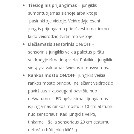
Tiesioginis prijungimas –
jungiklis
sumontuojamas sienoje arba kitoje
pasirinktoje vietoje. Veidrodyje esanti
jungtis prijungiama prie išvesto maitinimo
laido veidrodžio tvirtinimo vietoje.
Liečiamasis sensorinis ON/OFF –
sensorinis jungiklis veikia palietus pirštu
veidrodyje išmatintą vietą. Palaikius jungiklio
vietą yra valdomas šviesos intensyvumas.
Rankos mosto ON/OFF-
jungiklis veikia
rankos mosto principu, neliečiant veidrodžio
paviršiaus ir apsaugant paviršių nuo
nešvarumų. LED apšvietimas įjungiamas –
išjungiamas rankos mostu 5-10 cm atstumu
nuo sensoriaus. Kad jungiklis veiktų
tinkamai, šalia sensoriaus 20 cm atstumu
neturėtų būti jokių kliūčių.