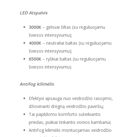
LED Atspalvis
3000K
– gelsvai šiltas (su reguliuojamu
šviesos intensyvumu);
4000K
– neutraliai baltas (su reguliuojamu
šviesos intensyvumu);
6500K
– ryškiai baltas (su reguliuojamu
šviesos intensyvumu).
AntiFog kilimėlis
Efektyvi apsauga nuo veidrodžio rasojimo,
džiovinanti drėgną veidrodžio paviršių;
Tai papildomo komforto suteikiantis
priedas, puikiai tinkantis vonios kambariui;
AntiFog kilimėlis montuojamas veidrodžio