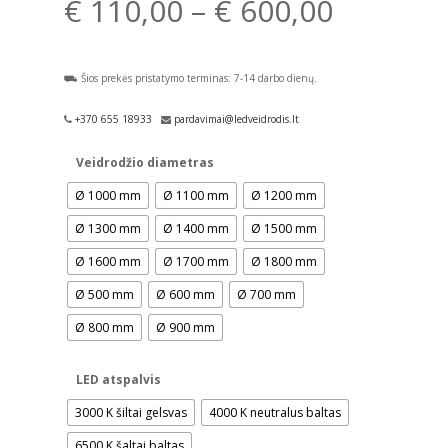
Price
€
110,00
–
€
600,00
range:
€ 110,0
⛟ Šios prekės pristatymo terminas: 7-14 darbo dienų.
through
€ 600,0
+370 655 18933
pardavimai@ledveidrodis.lt
Veidrodžio diametras
Ø 1000 mm
Ø 1100 mm
Ø 1200 mm
Ø 1300 mm
Ø 1400 mm
Ø 1500 mm
Ø 1600 mm
Ø 1700 mm
Ø 1800 mm
Ø 500 mm
Ø 600 mm
Ø 700 mm
Ø 800 mm
Ø 900 mm
LED atspalvis
3000 K šiltai gelsvas
4000 K neutralus baltas
6500 K šaltai baltas