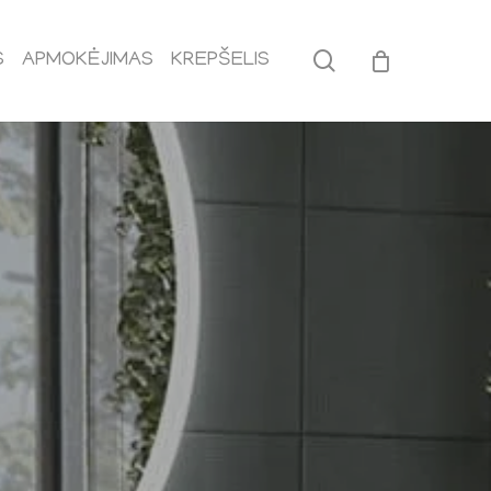
search
S
APMOKĖJIMAS
KREPŠELIS