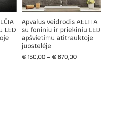
Pasirinkti Savybes
ELČIA
Apvalus veidrodis AELITA
iu LED
su foniniu ir priekiniu LED
oje
apšvietimu atitrauktoje
juostelėje
ice
Price
€
150,00
–
€
670,00
nge:
range:
150,00
€ 150,00
rough
through
670,00
€ 670,00