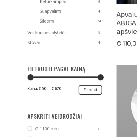
Keturkampiai
6
P
Suapvalinti
4
Apvalu
Šildomi
ABIGAI
24
apšvi
Veidrodinės plytelės
3
€
110,
Stovai
4
FILTRUOTI PAGAL KAINĄ
Min
Maks
Kaina:
€ 50
—
€ 670
Filtruoti
kaina
kaina
APSKRITI VEIDRODŽIAI
Ø 1100 mm
6