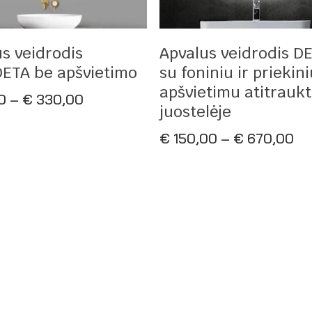
asirinkti Savybes
Pasirinkti Savybes
s veidrodis
Apvalus veidrodis D
ETA be apšvietimo
su foniniu ir priekin
apšvietimu atitraukt
Price
0
–
€
330,00
juostelėje
range:
€ 50,00
Pr
€
150,00
–
€
670,00
through
ra
€ 330,00
€ 
th
€ 