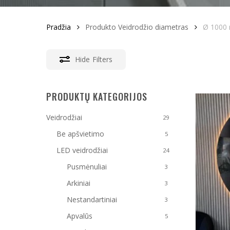
Pradžia
Produkto Veidrodžio diametras
Ø 1000
Hide
Filters
PRODUKTŲ KATEGORIJOS
Veidrodžiai
29
Be apšvietimo
5
LED veidrodžiai
24
Pusmėnuliai
3
Arkiniai
3
Nestandartiniai
3
Apvalūs
5