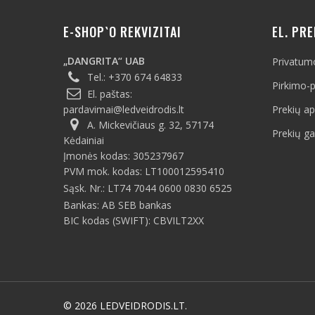
E-SHOP`O REKVIZITAI
EL. PR
„DANGRITA“ UAB
Privatumo
Tel.:
+370 674 64833
Pirkimo-p
El. paštas:
pardavimai@ledveidrodis.lt
Prekių a
A. Mickevičiaus g. 32, 57174
Prekių ga
Kėdainiai
Įmonės kodas: 305237967
PVM mok. kodas: LT100012595410
Sąsk. Nr.: LT74 7044 0600 0830 6525
Bankas: AB SEB bankas
BIC kodas (SWIFT): CBVILT2XX
© 2026 LEDVEIDRODIS.LT.