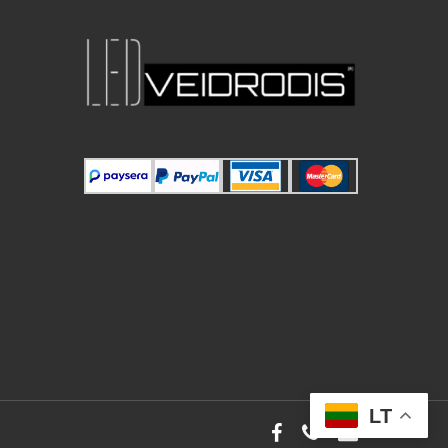
LT
facebook
phone
email