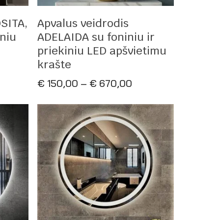
Pasirinkti Savybes
OSITA,
Apvalus veidrodis
iniu
ADELAIDA su foniniu ir
priekiniu LED apšvietimu
krašte
ce
ge:
Price
€
150,00
–
€
670,00
10,00
range:
rough
€ 150,00
600,00
through
€ 670,00