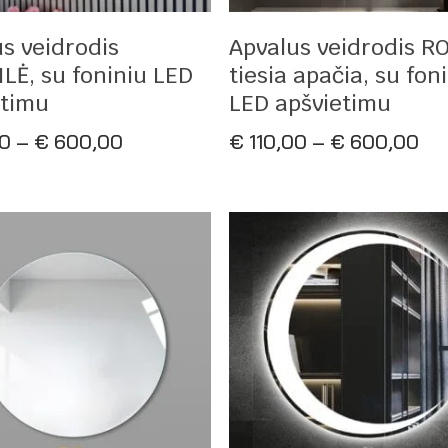
asirinkti Savybes
Pasirinkti Savybes
s veidrodis
Apvalus veidrodis R
LĖ, su foniniu LED
tiesia apačia, su fon
etimu
LED apšvietimu
Price
Pri
00
–
€
600,00
€
110,00
–
€
600,00
range:
ran
€ 110,00
€ 1
through
th
€ 600,00
€ 