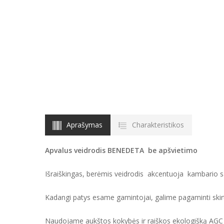
Aprašymas
Charakteristikos
Apvalus veidrodis BENEDETA be apšvietimo
Išraiškingas, berėmis veidrodis akcentuoja kambario sa
Kadangi patys esame gamintojai, galime pagaminti skir
Naudojame aukštos kokybės ir raiškos ekologišką AGC v