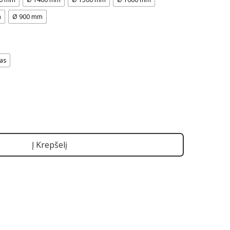
m
Ø 900 mm
mas
Į Krepšelį