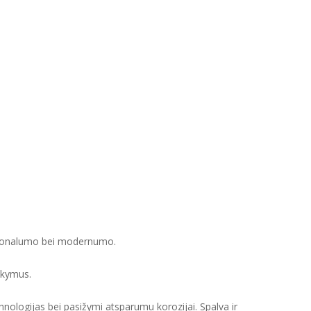
nkcionalumo bei modernumo.
akymus.
ologijas bei pasižymi atsparumu korozijai. Spalva ir