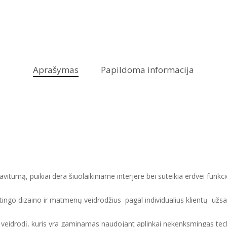
Aprašymas
Papildoma informacija
vitumą, puikiai dera šiuolaikiniame interjere bei suteikia erdvei fu
tingo dizaino ir matmenų veidrodžius pagal individualius klientų užs
eidrodį, kuris yra gaminamas naudojant aplinkai nekenksmingas techn