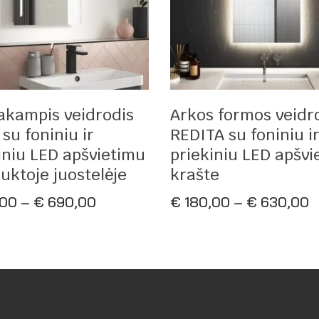
Pasirinkti Savybes
Pasirinkti Savybes
akampis veidrodis
Arkos formos veidr
 su foniniu ir
REDITA su foniniu i
iniu LED apšvietimu
priekiniu LED apšvi
auktoje juostelėje
krašte
Price
P
,00
–
€
690,00
€
180,00
–
€
630,00
range:
r
€ 160,00
€
through
t
€ 690,00
€