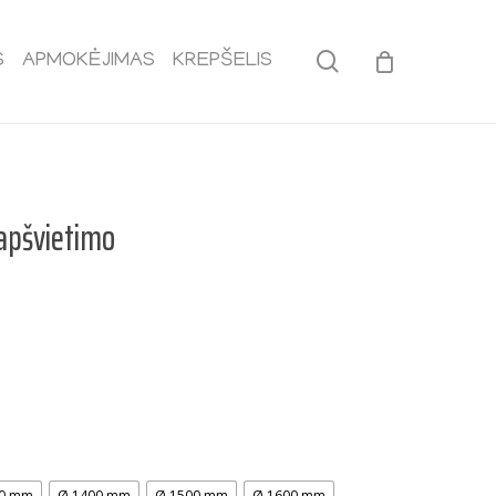
search
S
APMOKĖJIMAS
KREPŠELIS
apšvietimo
e
e:
,00
ough
0,00
00 mm
Ø 1400 mm
Ø 1500 mm
Ø 1600 mm