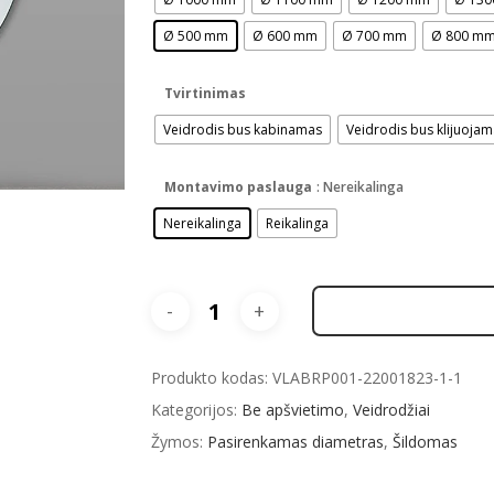
Ø 500 mm
Ø 600 mm
Ø 700 mm
Ø 800 m
Tvirtinimas
Veidrodis bus kabinamas
Veidrodis bus klijuoja
Montavimo paslauga
: Nereikalinga
Nereikalinga
Reikalinga
Produkto kodas:
VLABRP001-22001823-1-1
Kategorijos:
Be apšvietimo
,
Veidrodžiai
Žymos:
Pasirenkamas diametras
,
Šildomas