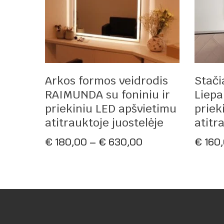
Pasirinkti Savybes
Arkos formos veidrodis
Stači
RAIMUNDA su foniniu ir
Liepa
priekiniu LED apšvietimu
priek
atitrauktoje juostelėje
atitr
Price
€
180,00
–
€
630,00
€
160
range:
€ 180,00
through
€ 630,00