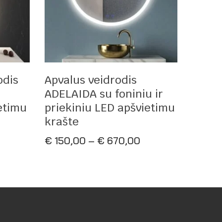
Pasirinkti Savybes
odis
Apvalus veidrodis
r
ADELAIDA su foniniu ir
etimu
priekiniu LED apšvietimu
krašte
rice
Price
€
150,00
–
€
670,00
ange:
range:
 180,00
€ 150,00
hrough
through
 630,00
€ 670,00