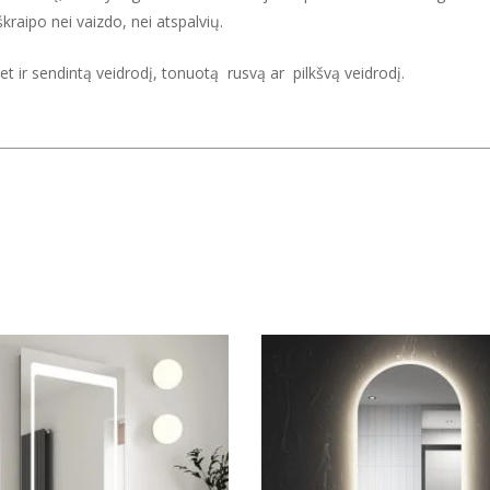
škraipo nei vaizdo, nei atspalvių.
et ir sendintą veidrodį, tonuotą rusvą ar pilkšvą veidrodį.