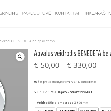
GRINDINIS
PARDUOTUVĖ
KONTAKTAI
TINKLARAŠTI
veidrodis BENEDETA be apšvietimo
Apvalus veidrodis BENEDETA be 
Pric
€
50,00
–
€
330,00
rang
€ 50
⛟ Šios prekės pristatymo terminas:7-10 darbo dienos.
thr
€ 33
+370 655 18933
pardavimai@ledveidrodis.lt
Veidrodžio diametras
: Ø 500 mm
Ø 1000 mm
Ø 1100 mm
Ø 1200 mm
Ø 13